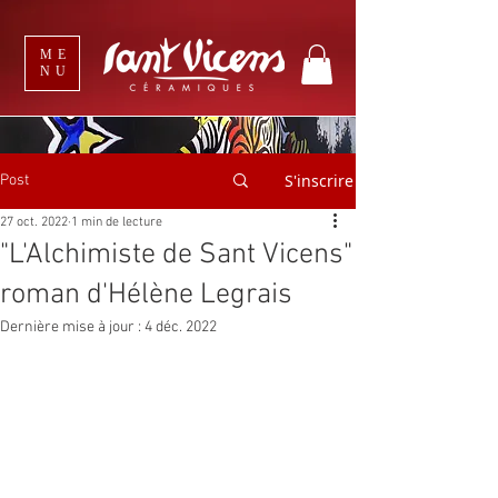
ME
NU
S'inscrire
Post
27 oct. 2022
1 min de lecture
"L'Alchimiste de Sant Vicens"
roman d'Hélène Legrais
Dernière mise à jour :
4 déc. 2022