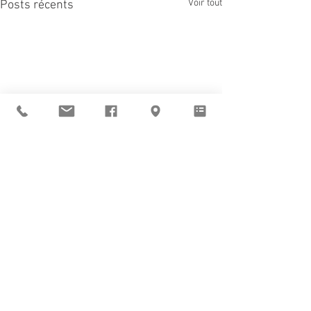
Voir tout
Posts récents
Sant Vicens vous
accueille
du mardi au vendredi
de 9h à 12h et de 14h à 19h
le samedi de 14h à 19h