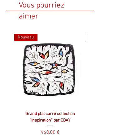
Vous pourriez
aimer
Nouveau
Nouveau
Grand plat carré collection
Plat carré collection ”Inspir
”Inspiration” par CBAY
Prix
460,00 €