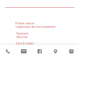
Produit naturel
respectueux de l'environnement
Paiement
Sécurisé
Click & Collect
GRATUIT
Sant Vicens vous
accueille
du mardi au vendredi
de 9h à 12h et de 14h à 19h
le samedi de 14h à 19h
BOUTIQUE
–
CLICK & COLLECT
–
RÉSERVATIONS
Pays catalan
|
Noël
|
Claire Bauby
|
Artistes en résidence
Visites guidées
d'avril à octobre,
réservation obligatoire
En dehors de ces horaires
ouverture sur rendez-vous au
+33 (0)6 11 05 22 01