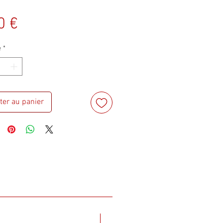
Prix
0 €
é
*
ter au panier
Nouveau