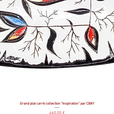
Grand plat carré collection ”Inspiration” par CBAY
Prix
460,00 €