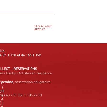
Click & Collect
GRATUIT
ille
e 9h à 12h et de 14h à 19h
OLLECT
–
RÉSERVATIONS
aire Bauby
|
Artistes en résidence
à octobre,
réservation obligatoire
res
ous au +33 (0)6 11 05 22 01