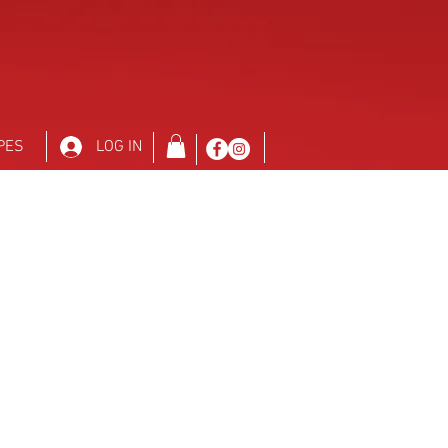
PES
LOG IN