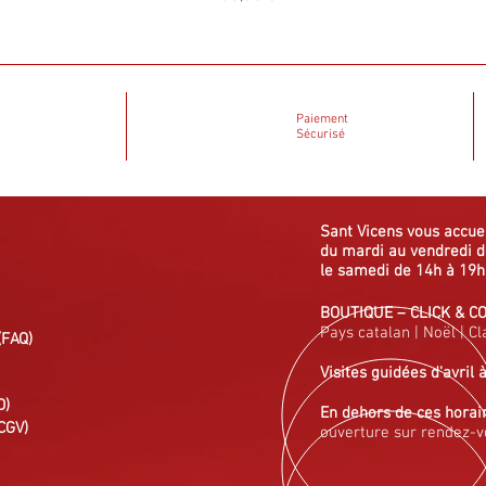
Paiement
Sécurisé
Sant Vicens vous
accue
du mardi au vendredi
d
le samedi de 14h à 19h
BOUTIQUE
–
CLICK & C
Pays catalan
|
Noël
|
Cl
(FAQ)
Visites guidées
d'avril 
D)
En dehors de ces horai
CGV)
ouverture sur rendez-v