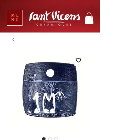
ME
NU