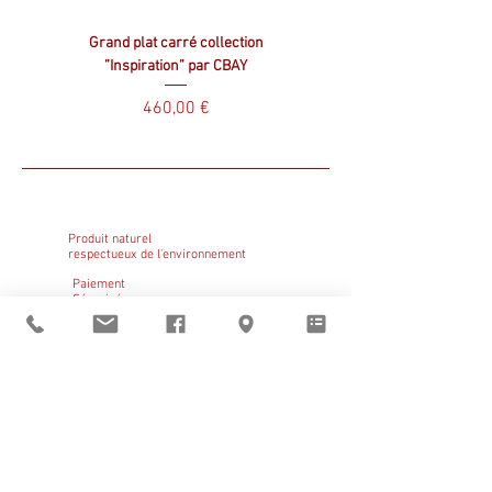
Grand plat carré collection
Plat carré collection ”Inspir
”Inspiration” par CBAY
Prix
460,00 €
Produit naturel
respectueux de l'environnement
Paiement
Sécurisé
Click & Collect
GRATUIT
Sant Vicens vous
accueille
du mardi au vendredi
de 9h à 12h et de 14h à 19h