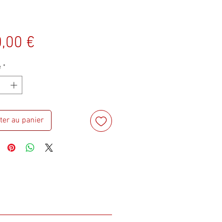
Prix
,00 €
é
*
ter au panier