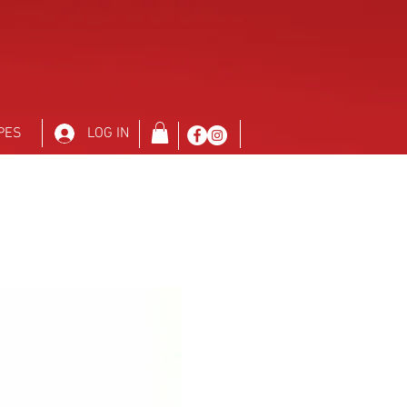
PES
LOG IN