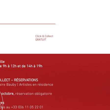
Click & Collect
GRATUIT
ille
e 9h à 12h et de 14h à 19h
OLLECT
–
RÉSERVATIONS
aire Bauby
|
Artistes en résidence
à octobre,
réservation obligatoire
res
ous au +33 (0)6 11 05 22 01