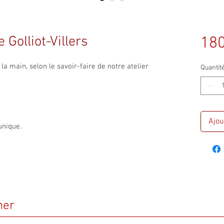
 Golliot-Villers
180
a main, selon le savoir-faire de notre atelier
Quantit
Ajou
unique.
mer