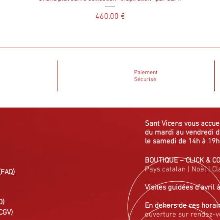
Prix
460,00 €
Paiement
Sécurisé
Sant Vicens vous
accue
du mardi au vendredi
d
le samedi de 14h à 19h
BOUTIQUE
–
CLICK & C
Pays catalan
|
Noël
|
Cl
(FAQ)
Visites guidées
d'avril 
D)
En dehors de ces horai
CGV)
ouverture sur rendez-v