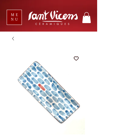
ME
NU