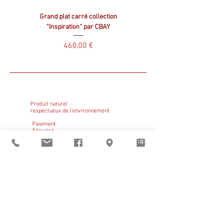
Grand plat carré collection
Plat carré collection ”Inspir
”Inspiration” par CBAY
Prix
460,00 €
Produit naturel
respectueux de l'environnement
Paiement
Sécurisé
Click & Collect
GRATUIT
Sant Vicens vous
accueille
du mardi au vendredi
de 9h à 12h et de 14h à 19h
le samedi de 14h à 19h