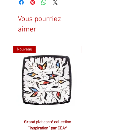
Vous pourriez
aimer
Nouveau
Nouveau
Grand plat carré collection
Plat carré collection ”Inspir
”Inspiration” par CBAY