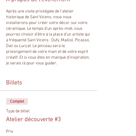
Après une visite privilégiée de l’atelier
historique de Sant Vicens, nous nous
installerons pour créer votre décor, sur votre
céramique. Le temps d’un après-midi, vous
pourrez choisir d’être à la place d’un artiste qui
a fréquenté Sant Vicens : Dufy, Maillol, Picasso,
Dali ou Lurçat. Le pinceau sera le
prolongement de votre main et de votre esprit
créatif. Et si vous êtes en manque d’inspiration,
je serais là pour vous guider.
Nous émaillerons 3 objets :
Billets
1 vide poche ou 1 carreau
1 cabochon qui sera monté en bague
1 rond en céramique qui deviendra votre
Complet
porte clé DIY*.
Type de billet
Après ce moment d ’échange, de partage et de
Atelier découverte #3
créativité, il faudra laisser faire le maître de
l’atelier : le four.
Prix
C ’est lui qui transformera l’émail en matière