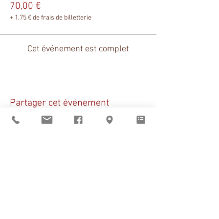
vitrifiée, brillante et lumineuse.
70,00 €
Vous pourrez enfin venir chercher vos
+ 1,75 € de frais de billetterie
créations ( compter environs 48 heures ) -
expédition possible.
Cet événement est complet
*DIY= Do It Yourself - faites le vous-même
Partager cet événement
Sant Vicens vous
accueille
du mardi au vendredi
de 9h à 12h et de 14h à 19h
le samedi de 14h à 19h
BOUTIQUE
–
CLICK & COLLECT
–
RÉSERVATIONS
Pays catalan
|
Noël
|
Claire Bauby
|
Artistes en résidence