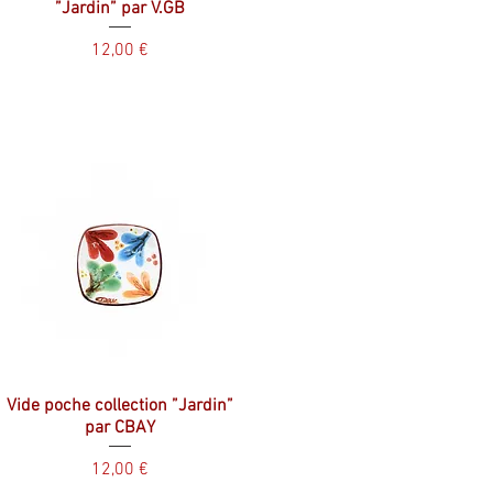
”Jardin” par V.GB
Prix
12,00 €
Vide poche collection ”Jardin”
par CBAY
Prix
12,00 €