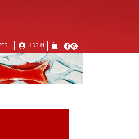
PES
LOG IN