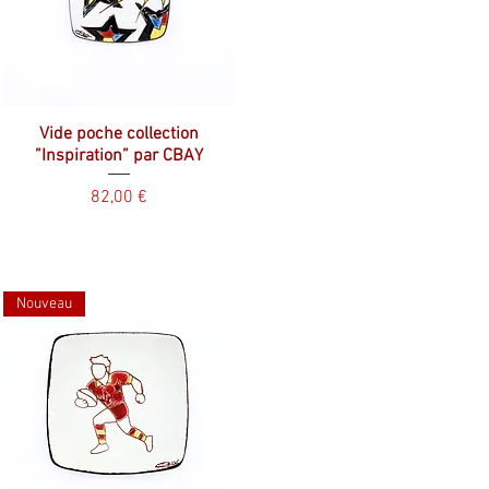
Vide poche collection
”Inspiration” par CBAY
Prix
82,00 €
Nouveau