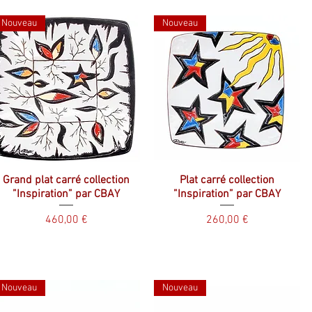
Nouveau
Nouveau
Grand plat carré collection
Plat carré collection
”Inspiration” par CBAY
”Inspiration” par CBAY
Prix
Prix
460,00 €
260,00 €
Nouveau
Nouveau