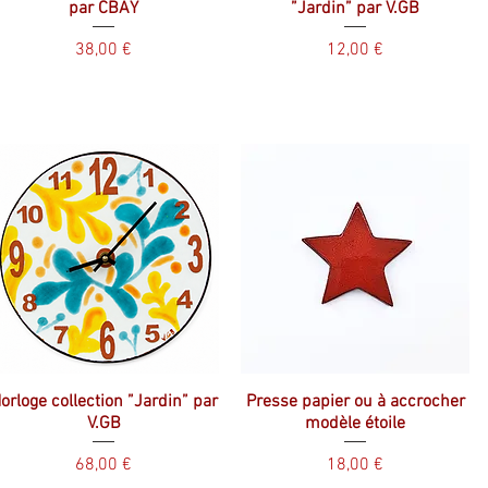
par CBAY
”Jardin” par V.GB
Prix
Prix
38,00 €
12,00 €
orloge collection ”Jardin” par
Presse papier ou à accrocher
V.GB
modèle étoile
Prix
Prix
68,00 €
18,00 €