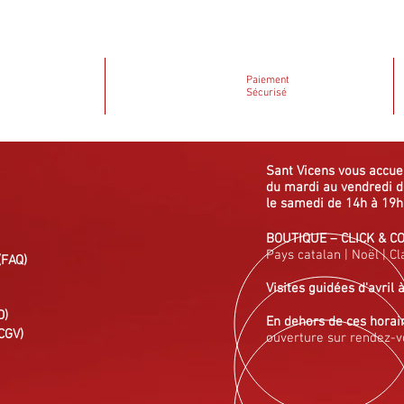
Paiement
Sécurisé
Sant Vicens vous
accue
du mardi au vendredi
d
le samedi de 14h à 19h
BOUTIQUE
–
CLICK & C
Pays catalan
|
Noël
|
Cl
(FAQ)
Visites guidées
d'avril 
D)
En dehors de ces horai
CGV)
ouverture sur rendez-v