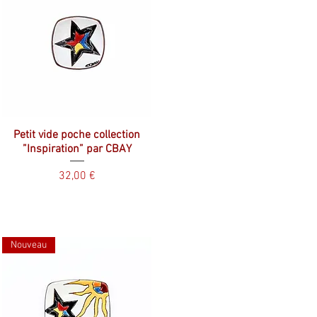
Petit vide poche collection
”Inspiration” par CBAY
Prix
32,00 €
Nouveau