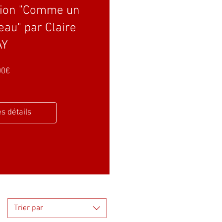
ction "Comme un
eau" par Claire
AY
Prix
00€
es détails
Trier par