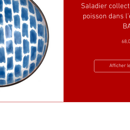
Saladier colle
poisson dans l'
B
68,
Afficher l