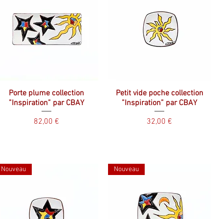
Porte plume collection
Petit vide poche collection
”Inspiration” par CBAY
”Inspiration” par CBAY
Prix
Prix
82,00 €
32,00 €
Nouveau
Nouveau