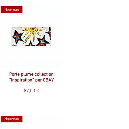
Nouveau
Porte plume collection
”Inspiration” par CBAY
Prix
82,00 €
Nouveau