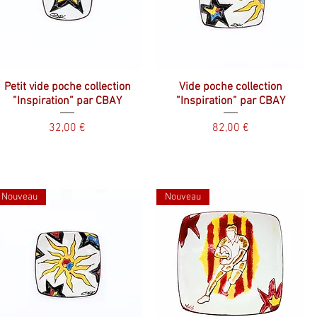
Petit vide poche collection
Vide poche collection
”Inspiration” par CBAY
”Inspiration” par CBAY
Prix
Prix
32,00 €
82,00 €
Nouveau
Nouveau