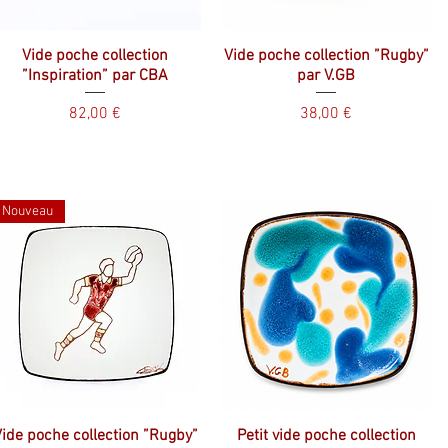
Vide poche collection
Vide poche collection ”Rugby”
”Inspiration” par CBA
par V.GB
Prix
Prix
82,00 €
38,00 €
Nouveau
ide poche collection ”Rugby”
Petit vide poche collection