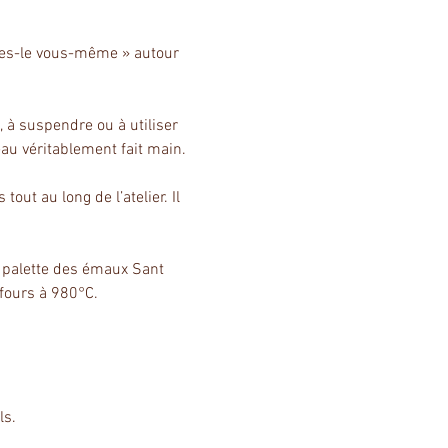
ites-le vous-même » autour 
 à suspendre ou à utiliser 
eau véritablement fait main.
ut au long de l’atelier. Il 
a palette des émaux Sant 
 fours à 980°C.
ls.