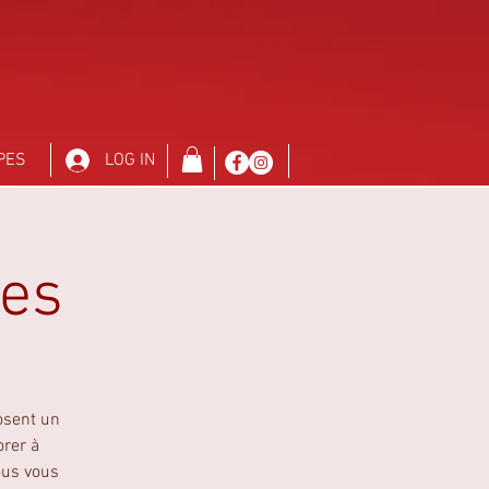
PES
LOG IN
res
osent un
orer à
ous vous