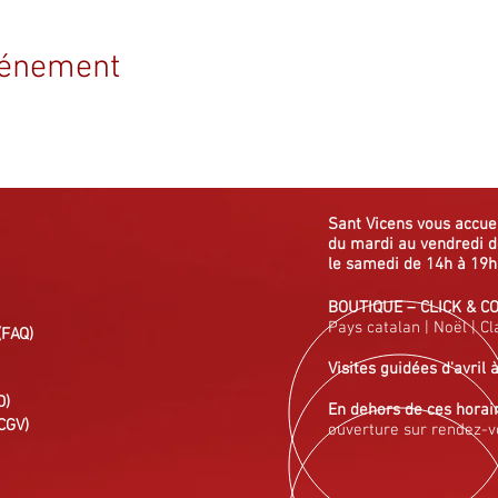
vénement
Sant Vicens vous
accue
du mardi au vendredi
d
le samedi de 14h à 19h
BOUTIQUE
–
CLICK & C
Pays catalan
|
Noël
|
Cl
(FAQ)
Visites guidées
d'avril 
D)
En dehors de ces horai
CGV)
ouverture sur rendez-v