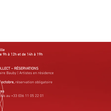
ille
e 9h à 12h et de 14h à 19h
OLLECT
–
RÉSERVATIONS
aire Bauby
|
Artistes en résidence
à octobre,
réservation obligatoire
res
ous au +33 (0)6 11 05 22 01