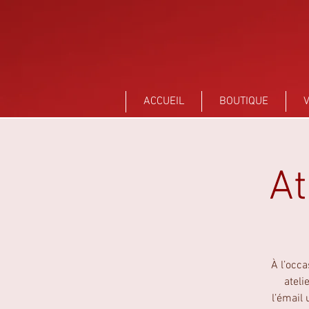
Sant Vicens Céramiques Perpignan
ACCUEIL
BOUTIQUE
V
At
À l’occ
ateli
l’émail