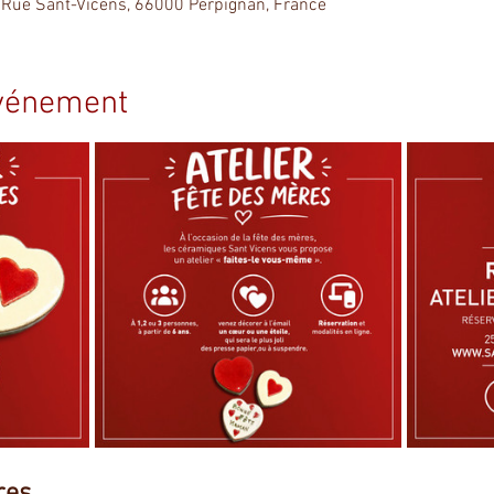
 Rue Sant-Vicens, 66000 Perpignan, France
événement
res