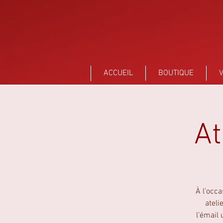
Sant Vicens Céramiques Perpignan
ACCUEIL
BOUTIQUE
V
At
À l’occ
ateli
l’émail