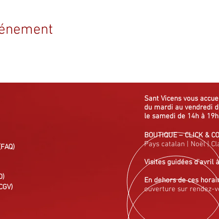
vénement
Sant Vicens vous
accue
du mardi au vendredi
d
le samedi de 14h à 19h
BOUTIQUE
–
CLICK & C
Pays catalan
|
Noël
|
Cl
(FAQ)
Visites guidées
d'avril 
D)
En dehors de ces horai
CGV)
ouverture sur rendez-v