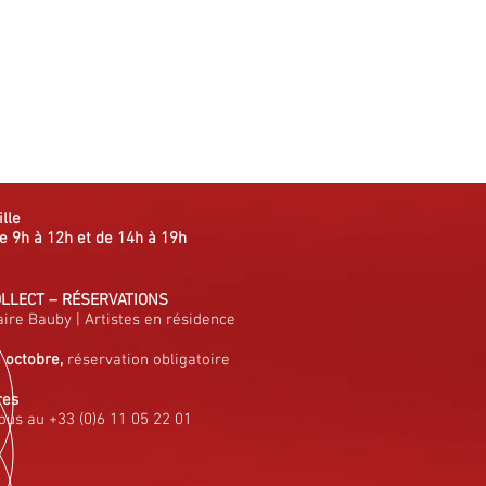
ille
e 9h à 12h et de 14h à 19h
OLLECT
–
RÉSERVATIONS
aire Bauby
|
Artistes en résidence
à octobre,
réservation obligatoire
res
ous au +33 (0)6 11 05 22 01