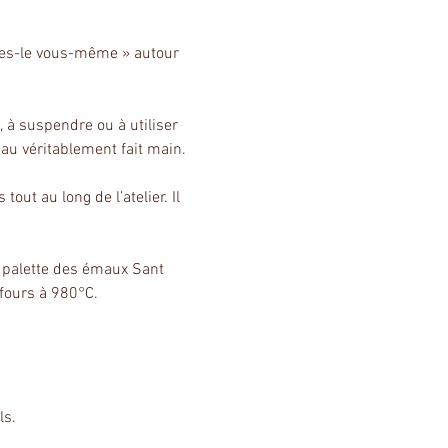
ites-le vous-même » autour 
 à suspendre ou à utiliser 
eau véritablement fait main.
ut au long de l’atelier. Il 
a palette des émaux Sant 
 fours à 980°C.
ls.