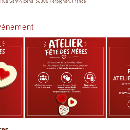
 Rue Sant-Vicens, 66000 Perpignan, France
événement
res