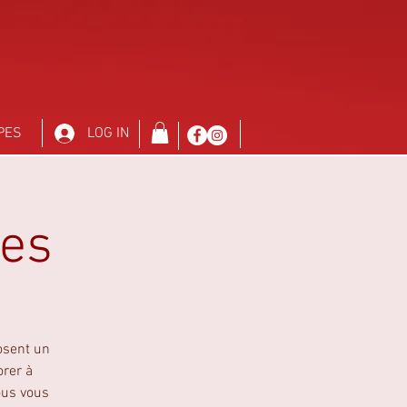
PES
LOG IN
res
osent un
orer à
ous vous