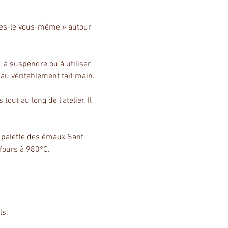
ites-le vous-même » autour 
 à suspendre ou à utiliser 
eau véritablement fait main.
ut au long de l’atelier. Il 
a palette des émaux Sant 
 fours à 980°C.
ls.