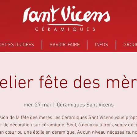
ISITES GUIDÉES
SAVOIR-FAIRE
INFOS
GROU
elier fête des mè
mer. 27 mai
  |  
Céramiques Sant Vicens
asion de la fête des mères, les Céramiques Sant Vicens vous prop
er de décoration sur céramique. Seul, à deux ou à trois, venez déc
 un cœur ou une étoile en céramique. Aucun niveau nécessaire, n