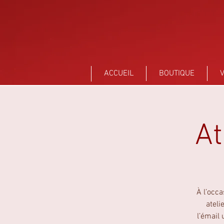
Sant Vicens Céramiques Perpignan
ACCUEIL
BOUTIQUE
V
At
À l’occ
ateli
l’émail