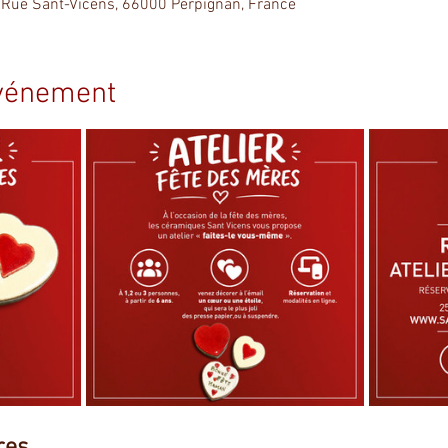
 Rue Sant-Vicens, 66000 Perpignan, France
événement
res