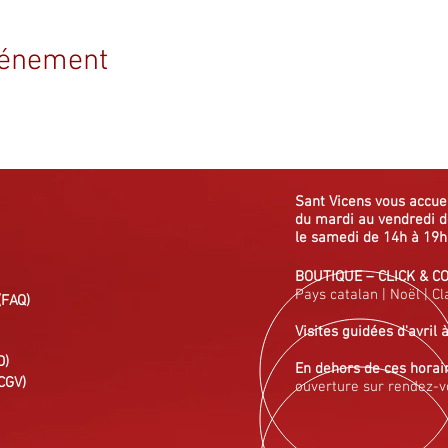
vénement
Sant Vicens vous
accue
du mardi au vendredi
d
le samedi de 14h à 19h
BOUTIQUE
–
CLICK & C
Pays catalan
|
Noël
|
Cl
(FAQ)
Visites guidées
d'avril 
D)
En dehors de ces horai
CGV)
ouverture sur rendez-v