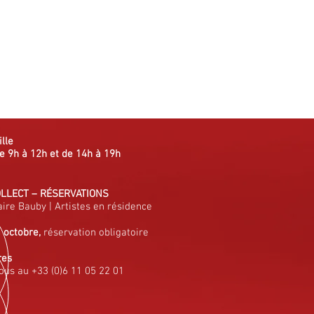
ille
e 9h à 12h et de 14h à 19h
OLLECT
–
RÉSERVATIONS
aire Bauby
|
Artistes en résidence
à octobre,
réservation obligatoire
res
ous au +33 (0)6 11 05 22 01