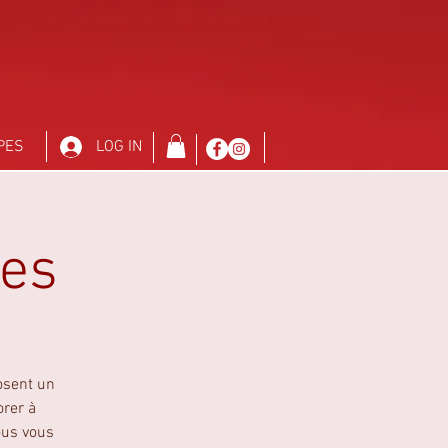
PES
LOG IN
res
osent un
orer à
ous vous