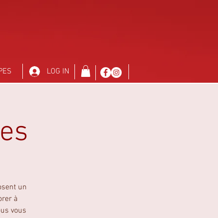
PES
LOG IN
res
osent un
orer à
ous vous