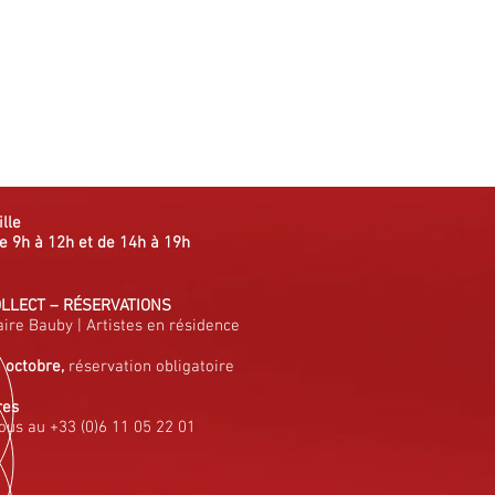
ille
e 9h à 12h et de 14h à 19h
OLLECT
–
RÉSERVATIONS
aire Bauby
|
Artistes en résidence
à octobre,
réservation obligatoire
res
ous au +33 (0)6 11 05 22 01