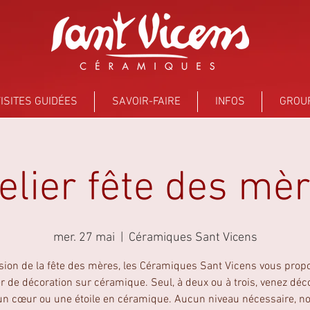
ISITES GUIDÉES
SAVOIR-FAIRE
INFOS
GROU
elier fête des mè
mer. 27 mai
  |  
Céramiques Sant Vicens
asion de la fête des mères, les Céramiques Sant Vicens vous prop
er de décoration sur céramique. Seul, à deux ou à trois, venez déc
 un cœur ou une étoile en céramique. Aucun niveau nécessaire, n