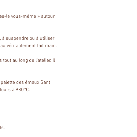
ites-le vous-même » autour 
 à suspendre ou à utiliser 
eau véritablement fait main.
ut au long de l’atelier. Il 
a palette des émaux Sant 
 fours à 980°C.
ls.