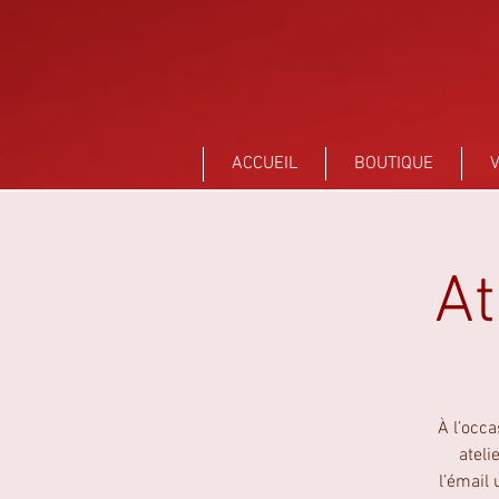
Sant Vicens Céramiques Perpignan
ACCUEIL
BOUTIQUE
V
At
À l’occ
ateli
l’émail