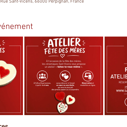
 Rue Sant-Vicens, 66000 Perpignan, France
événement
res