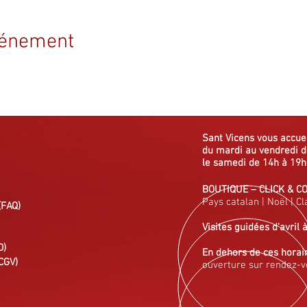
vénement
Sant Vicens vous
accue
du mardi au vendredi
d
le samedi de 14h à 19h
BOUTIQUE
–
CLICK & C
Pays catalan
|
Noël
|
Cl
(FAQ)
Visites guidées
d'avril 
D)
En dehors de ces horai
CGV)
ouverture sur rendez-v