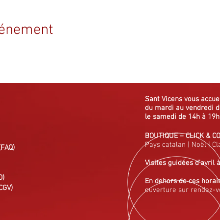
vénement
Sant Vicens vous
accue
du mardi au vendredi
d
le samedi de 14h à 19h
BOUTIQUE
–
CLICK & C
Pays catalan
|
Noël
|
Cl
(FAQ)
Visites guidées
d'avril 
D)
En dehors de ces horai
CGV)
ouverture sur rendez-v