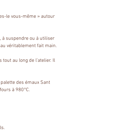
ites-le vous-même » autour 
 à suspendre ou à utiliser 
eau véritablement fait main.
ut au long de l’atelier. Il 
a palette des émaux Sant 
 fours à 980°C.
ls.