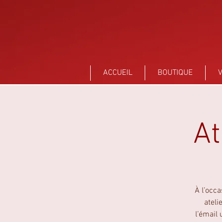
Sant Vicens Céramiques Perpignan
ACCUEIL
BOUTIQUE
V
At
À l’occ
ateli
l’émail