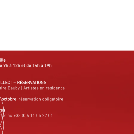
ille
e 9h à 12h et de 14h à 19h
OLLECT
–
RÉSERVATIONS
aire Bauby
|
Artistes en résidence
à octobre,
réservation obligatoire
res
ous au +33 (0)6 11 05 22 01