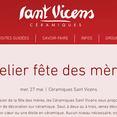
ISITES GUIDÉES
SAVOIR-FAIRE
INFOS
GROU
elier fête des mè
mer. 27 mai
  |  
Céramiques Sant Vicens
asion de la fête des mères, les Céramiques Sant Vicens vous prop
er de décoration sur céramique. Seul, à deux ou à trois, venez déc
 un cœur ou une étoile en céramique. Aucun niveau nécessaire, n