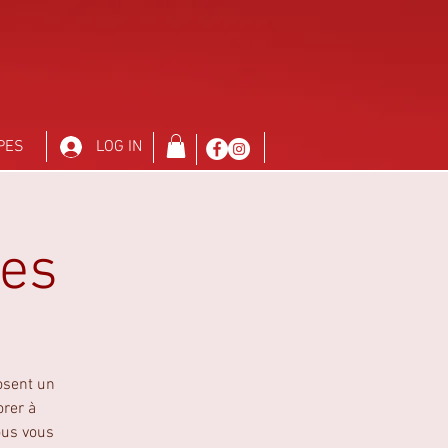
PES
LOG IN
res
osent un
orer à
ous vous