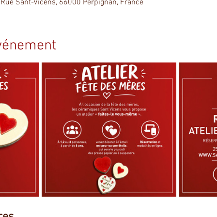
 Rue Sant-Vicens, 66000 Perpignan, France
événement
res