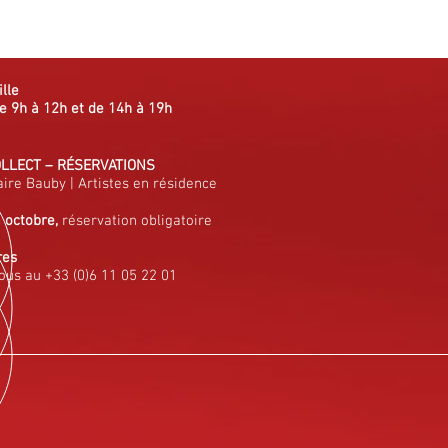
ille
e 9h à 12h et de 14h à 19h
OLLECT
–
RÉSERVATIONS
aire Bauby
|
Artistes en résidence
à octobre,
réservation obligatoire
res
ous au +33 (0)6 11 05 22 01