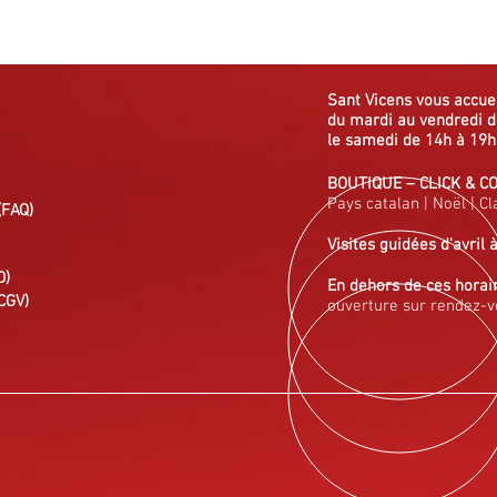
Sant Vicens vous
accue
du mardi au vendredi
d
le samedi de 14h à 19h
BOUTIQUE
–
CLICK & C
Pays catalan
|
Noël
|
Cl
(FAQ)
Visites guidées
d'avril 
D)
En dehors de ces horai
CGV)
ouverture sur rendez-v