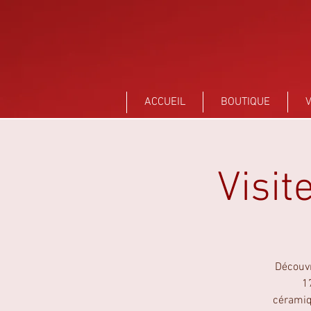
Sant Vicens Céramiques Perpignan
ACCUEIL
BOUTIQUE
V
Visit
Découvr
17
céramiqu