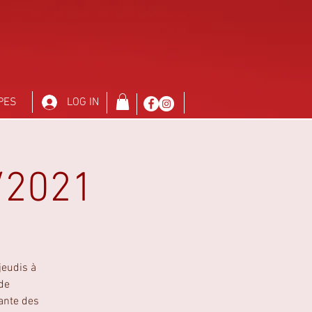
PES
LOG IN
7/2021
jeudis à
 de
rante des