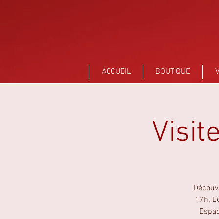
Sant Vicens Céramiques Perpignan
ACCUEIL
BOUTIQUE
V
Visit
Découvr
17h. L’
Espace