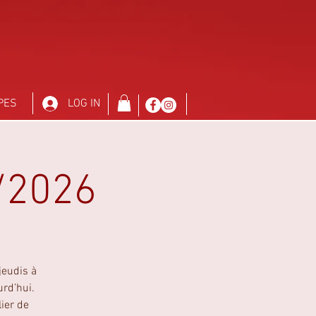
PES
LOG IN
8/2026
jeudis à
urd’hui.
lier de