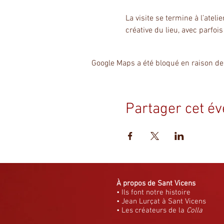
La visite se termine à l’ateli
créative du lieu, avec parfoi
Google Maps a été bloqué en raison de
Partager cet é
À propos de Sant Vicens
• Ils font notre histoire
• Jean Lurçat à Sant Vicens
• Les créateurs de la
Colla