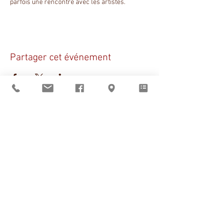
parfois une rencontre avec les artistes.
Partager cet événement
Sant Vicens vous
accueille
du mardi au vendredi
de 9h à 12h et de 14h à 19h
le samedi de 14h à 19h
BOUTIQUE
–
CLICK & COLLECT
–
RÉSERVATIONS
Pays catalan
|
Noël
|
Claire Bauby
|
Artistes en résidence
Visites guidées
d'avril à octobre,
réservation obligatoire
En dehors de ces horaires
ouverture sur rendez-vous au
+33 (0)6 11 05 22 01
À propos de Sant Vicens