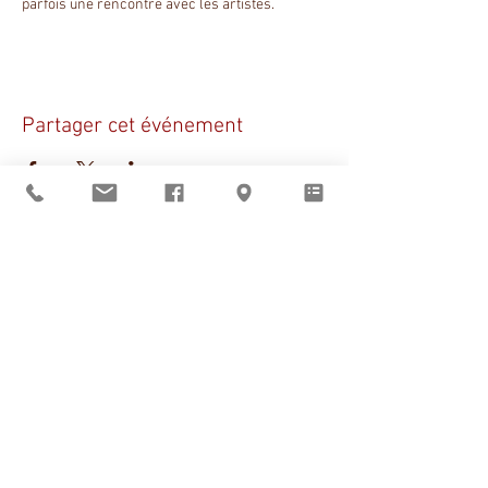
parfois une rencontre avec les artistes.
Partager cet événement
Sant Vicens vous
accueille
du mardi au vendredi
de 9h à 12h et de 14h à 19h
le samedi de 14h à 19h
BOUTIQUE
–
CLICK & COLLECT
–
RÉSERVATIONS
Pays catalan
|
Noël
|
Claire Bauby
|
Artistes en résidence
Visites guidées
d'avril à octobre,
réservation obligatoire
En dehors de ces horaires
ouverture sur rendez-vous au
+33 (0)6 11 05 22 01
À propos de Sant Vicens