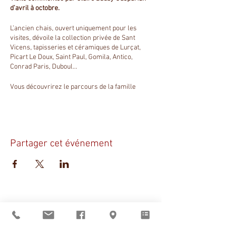
d’avril à octobre.
L’ancien chais, ouvert uniquement pour les
visites, dévoile la collection privée de Sant
Vicens, tapisseries et céramiques de Lurçat,
Picart Le Doux, Saint Paul, Gomila, Antico,
Conrad Paris, Duboul...
Vous découvrirez le parcours de la famille
Bauby et de ce lieux à travers l’histoire du
Roussillon au XXe siècle.
La visite se termine à l’atelier, au milieu des
fours, émaux, pains de terre et autres pinceaux,
Partager cet événement
qui font toute la magie créative du lieu, avec
parfois une rencontre avec les artistes.
Sant Vicens vous
accueille
du mardi au vendredi
de 9h à 12h et de 14h à 19h