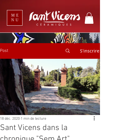
ME
NU
S'inscrire
Post
18 déc. 2020
1 min de lecture
Sant Vicens dans la
chronique "Sem Art"