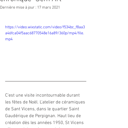
Dernière mise à jour :
17 mars 2021
https://video.wixstatic.com/video/f534bc_f8aa3
a46fca04f5aac68770548e16a89/360p/mp4/file.
mp4
C'est une visite incontournable durant 
les fêtes de Noël. L'atelier de céramiques 
de Sant Vicens, dans le quartier Saint 
Gaudérique de Perpignan. Haut lieu de 
création dès les années 1950, St Vicens 