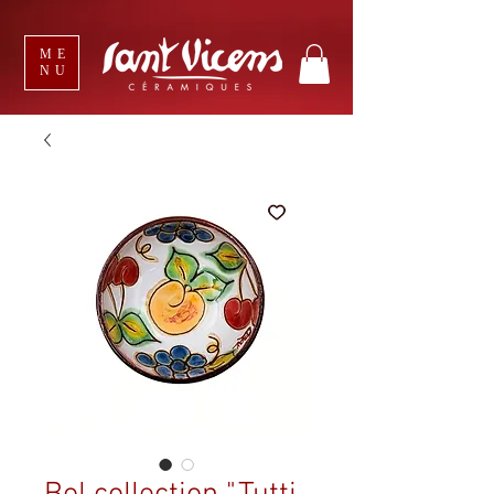
ME
NU