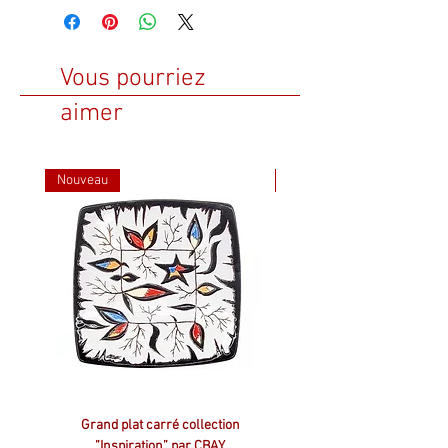
Vous pourriez
aimer
Nouveau
Nouveau
Grand plat carré collection
Plat carré collection ”Inspir
”Inspiration” par CBAY