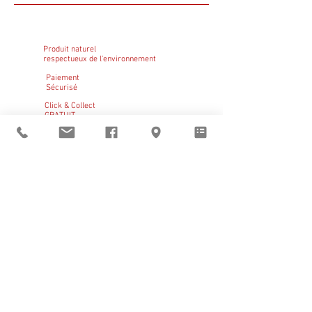
Produit naturel
respectueux de l'environnement
Paiement
Sécurisé
Click & Collect
GRATUIT
Sant Vicens vous
accueille
du mardi au vendredi
de 9h à 12h et de 14h à 19h
le samedi de 14h à 19h
BOUTIQUE
–
CLICK & COLLECT
–
RÉSERVATIONS
Pays catalan
|
Noël
|
Claire Bauby
|
Artistes en résidence
Visites guidées
d'avril à octobre,
réservation obligatoire
En dehors de ces horaires
ouverture sur rendez-vous au
+33 (0)6 11 05 22 01