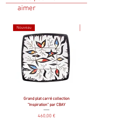
aimer
Nouveau
Nouveau
Grand plat carré collection
Plat carré collection ”Inspir
”Inspiration” par CBAY
Prix
460,00 €