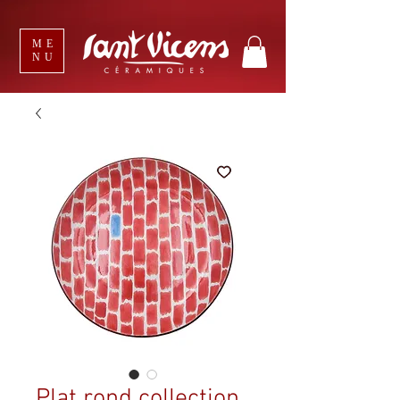
ME
NU
Plat rond collection