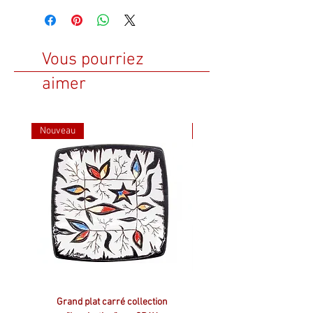
Vous pourriez
aimer
Nouveau
Nouveau
Grand plat carré collection
Plat carré collection ”Inspir