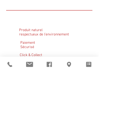
Produit naturel
respectueux de l'environnement
Paiement
Sécurisé
Click & Collect
GRATUIT
Sant Vicens vous
accueille
du mardi au vendredi
de 9h à 12h et de 14h à 19h
le samedi de 14h à 19h
BOUTIQUE
–
CLICK & COLLECT
–
RÉSERVATIONS
Pays catalan
|
Noël
|
Claire Bauby
|
Artistes en résidence
Visites guidées
d'avril à octobre,
réservation obligatoire
En dehors de ces horaires
ouverture sur rendez-vous au
+33 (0)6 11 05 22 01