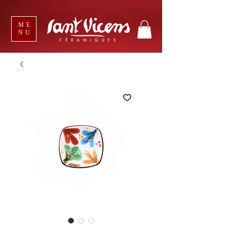
ME
NU