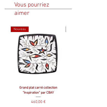
Vous pourriez
aimer
Nouveau
Nouveau
Grand plat carré collection
Plat carré collection ”Inspir
”Inspiration” par CBAY
Prix
460,00 €