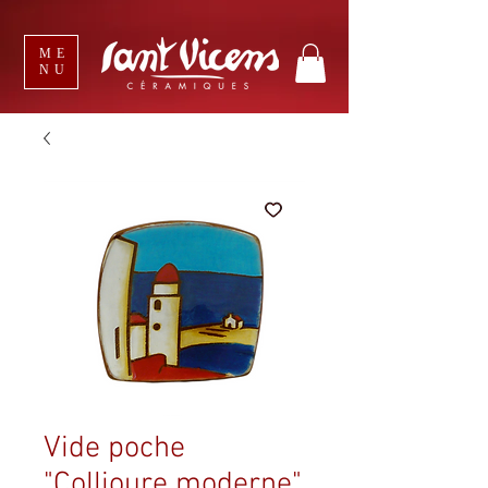
ME
NU
Vide poche
"Collioure moderne"