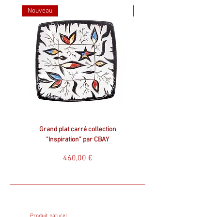
Nouveau
Nouveau
Grand plat carré collection
Plat carré collection ”Inspir
”Inspiration” par CBAY
Prix
460,00 €
Produit naturel