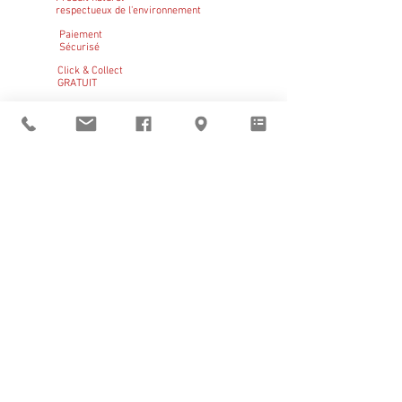
respectueux de l'environnement
Paiement
Sécurisé
Click & Collect
GRATUIT
Sant Vicens vous
accueille
du mardi au vendredi
de 9h à 12h et de 14h à 19h
le samedi de 14h à 19h
BOUTIQUE
–
CLICK & COLLECT
–
RÉSERVATIONS
Pays catalan
|
Noël
|
Claire Bauby
|
Artistes en résidence
Visites guidées
d'avril à octobre,
réservation obligatoire
En dehors de ces horaires
ouverture sur rendez-vous au
+33 (0)6 11 05 22 01
À propos de Sant Vicens
• Ils font notre histoire
• Jean Lurçat à Sant Vicens
• Les créateurs de la
Colla