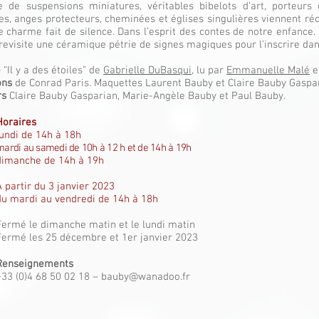
de suspensions miniatures, véritables bibelots d’art, porteurs
es, anges protecteurs, cheminées et églises singulières viennent réc
 charme fait de silence. Dans l’esprit des contes de notre enfance. 
revisite une céramique pétrie de signes magiques pour l’inscrire dan
e
“Il y a des étoiles” de
Gabrielle DuBasqui
, lu par
Emmanuelle Malé
e
ons
de Conrad Paris. Maquettes Laurent Bauby et Claire Bauby Gaspar
rs
Claire Bauby Gasparian, Marie-Angèle Bauby et Paul Bauby.
Horaires
lundi de 14h à 18h
mardi au samedi de 10h à 12 h et de 14h à 19h
dimanche de 14h à 19h
À partir du 3 janvier 2023
du mardi au vendredi de 14h à 18h
Fermé le dimanche matin et le lundi matin
Fermé les 25 décembre et 1er janvier 2023
Renseignements
+33 (0)4 68 50 02 18 –
bauby@wanadoo.fr