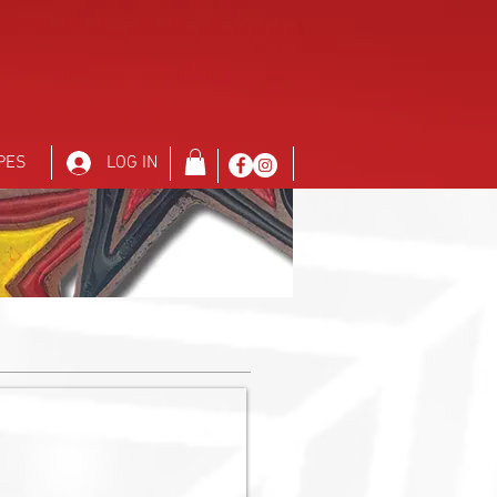
PES
LOG IN