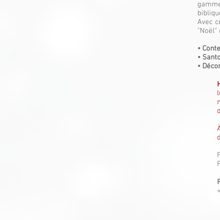
gamme 
bibliqu
Avec ce
"Noël" 
• Cont
• Sant
• Déco