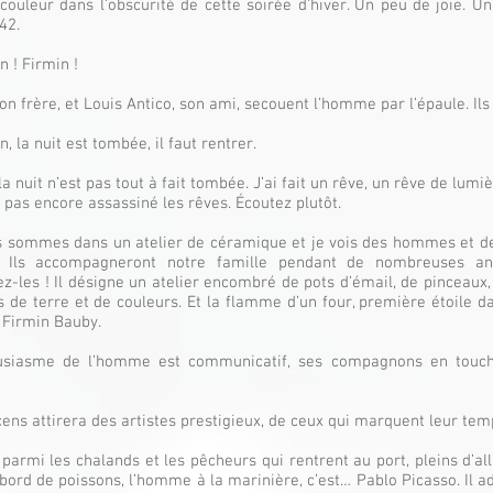
couleur dans l’obscurité de cette soirée d’hiver. Un peu de joie. Un 
42.
n ! Firmin !
on frère, et Louis Antico, son ami, secouent l’homme par l’épaule. Ils 
, la nuit est tombée, il faut rentrer.
a nuit n’est pas tout à fait tombée. J’ai fait un rêve, un rêve de lumi
t pas encore assassiné les rêves. Écoutez plutôt.
us sommes dans un atelier de céramique et je vois des hommes et 
s. Ils accompagneront notre famille pendant de nombreuses an
z-les ! Il désigne un atelier encombré de pots d’émail, de pinceaux, d
 de terre et de couleurs. Et la flamme d’un four, première étoile da
 Firmin Bauby.
usiasme de l’homme est communicatif, ses compagnons en touche
cens attirera des artistes prestigieux, de ceux qui marquent leur te
 parmi les chalands et les pêcheurs qui rentrent au port, pleins d’al
 bord de poissons, l’homme à la marinière, c’est… Pablo Picasso. Il ad