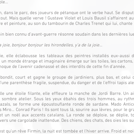
ble…
in, dans le parc, des joueurs de pétanque ont le verbe haut. Se disput
tout. Mais quelle verve ! Gustave Violet et Louis Bausil s’affairent a
re et peinture, au son du tambourin de Charles Trenet qui lui, chante 
ain bien connu d’avant-guerre résonne soudain dans les dernières l
a joie, bonjour bonjour les hirondelles, y’a de la joie…
oie, elle éclabousse les tableaux des peintres installés eux-aussi d
 un monde étrange et imaginaire émerge sur les toiles, les cartons,
moque de l’avenir cadenassé et des interdits de cette fin d’année.
 bondit, court et gagne le groupe de jardiniers, plus bas, et celui 
’une parenthèse fragile, suspendue, du danger et de l’effroi tapis ale
elle une étoile filante, elle effleure la manche de Jordi Barre. Un a
e sombre atelier. Sous les yeux ébahis des trois hommes, au ryt
azals, se forme une époustouflante ronde de sardane. Mado Antic
 Miro… Conrad Paris ! Ils sont tous là, sourire aux lèvres, pour le gr
et un noël aux accents catalans. La ronde se déploie, se déplie, 
 vers une cargolade inattendue. Des chiens, des chats, des oies les su
st qu’un rêve Firmin, la nuit est tombée et l’hiver arrive. Froid et noi