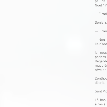
peu de 
Noël 19
— Firmi
Denis, s
— Firmin
— Non, l
Ils n’on
Ici, no
potier
Regarde
maculés
rêve de
L’entho
décrit.
Sant Vi
Là-bas,
à ras à