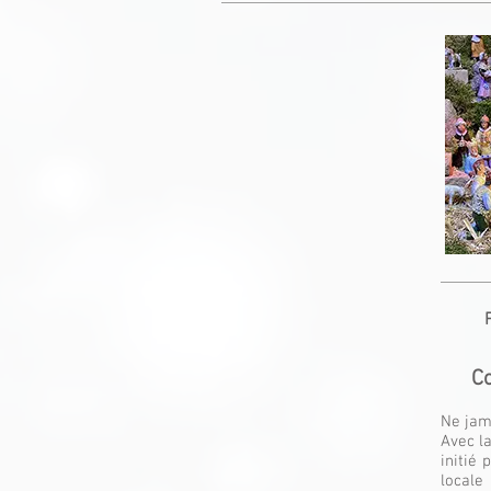
Co
Ne jama
Avec l
initié
locale