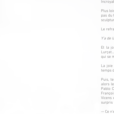
Incroya
Plus lo
pas du 
sculptu
Le refr
Y’a de l
Et la j
Lurçat…
qui se 
La joie
temps d
Puis, t
alors l
Pablo C
François
Vicens 
surpris
— Ce n’e