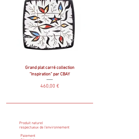
Grand plat carré collection
Plat carré collection ”Inspir
”Inspiration” par CBAY
Prix
460,00 €
Produit naturel
respectueux de l'environnement
Paiement