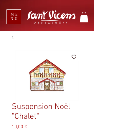
ME
NU
Suspension Noël
"Chalet"
Prix
10,00 €