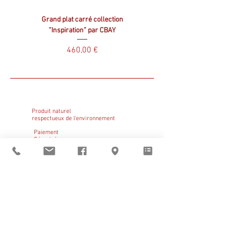
Grand plat carré collection
Plat carré collection ”Inspir
”Inspiration” par CBAY
Prix
460,00 €
Produit naturel
respectueux de l'environnement
Paiement
Sécurisé
Click & Collect
GRATUIT
Sant Vicens vous
accueille
du mardi au vendredi
de 9h à 12h et de 14h à 19h