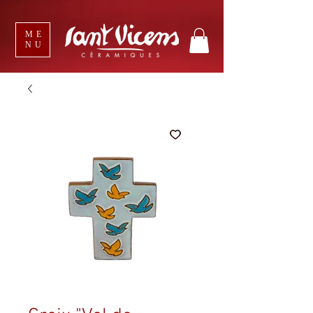
ME
NU