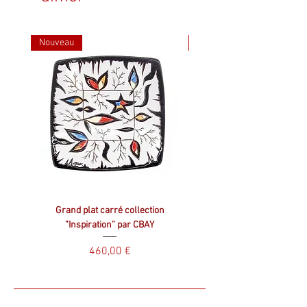
Nouveau
Nouveau
Grand plat carré collection
Plat carré collection ”Inspir
”Inspiration” par CBAY
Prix
460,00 €