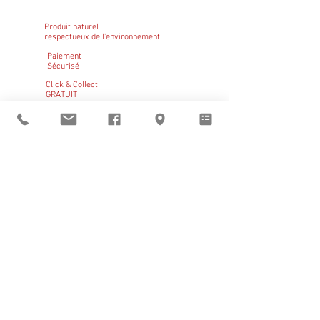
Produit naturel
respectueux de l'environnement
Paiement
Sécurisé
Click & Collect
GRATUIT
Sant Vicens vous
accueille
du mardi au vendredi
de 9h à 12h et de 14h à 19h
le samedi de 14h à 19h
BOUTIQUE
–
CLICK & COLLECT
–
RÉSERVATIONS
Pays catalan
|
Noël
|
Claire Bauby
|
Artistes en résidence
Visites guidées
d'avril à octobre,
réservation obligatoire
En dehors de ces horaires
ouverture sur rendez-vous au
+33 (0)6 11 05 22 01
À propos de Sant Vicens
• Ils font notre histoire