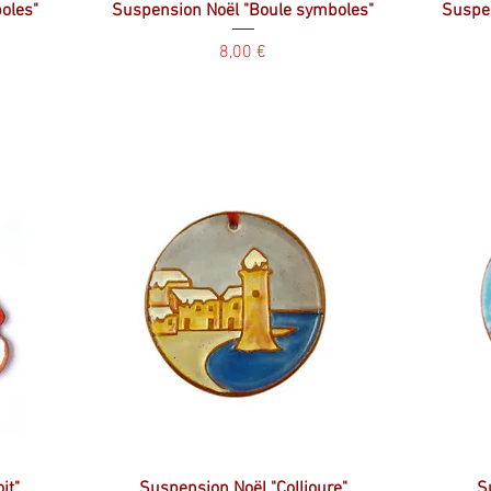
oles"
Suspension Noël "Boule symboles"
Suspen
Prix
8,00 €
it"
Suspension Noël "Collioure"
S