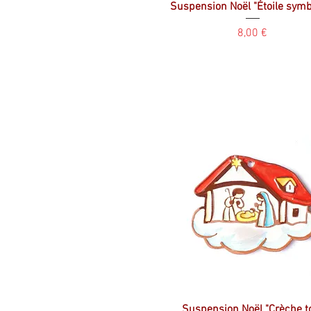
Suspension Noël "Étoile symb
Prix
8,00 €
Suspension Noël "Crèche to