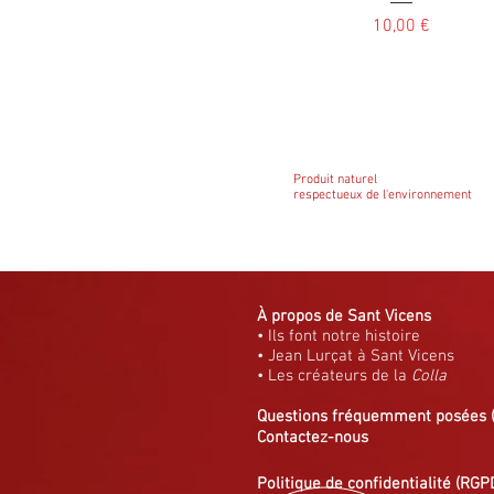
Prix
10,00 €
Produit naturel
respectueux de l'environnement
À propos de Sant Vicens
• Ils font notre histoire
• Jean Lurçat à Sant Vicens
• Les créateurs de la
Colla
Questions fréquemment posées
Contactez-nous
Politique de confidentialité (RGP