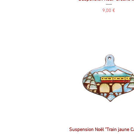
Prix
9,00 €
Suspension Noël "Train jaune C