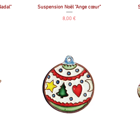
Nadal"
Suspension Noël "Ange cœur"
Prix
8,00 €