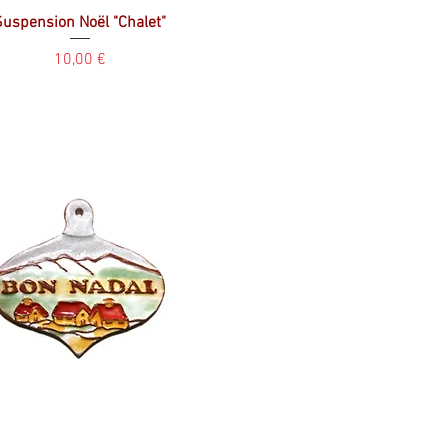
Suspension Noël "Chalet"
Prix
10,00 €