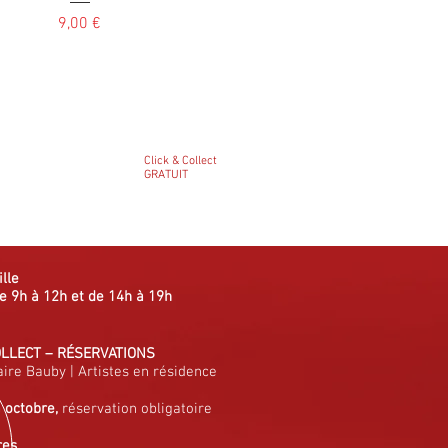
Prix
9,00 €
Click & Collect
GRATUIT
ille
e 9h à 12h et de 14h à 19h
OLLECT
–
RÉSERVATIONS
aire Bauby
|
Artistes en résidence
à octobre,
réservation obligatoire
res