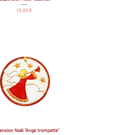
Prix
10,00 €
nsion Noël "Ange trompette"