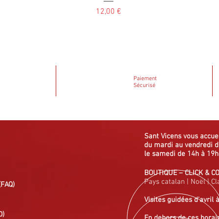
Prix
12,00 €
Paiement
Sécurisé
Sant Vicens vous
accue
du mardi au vendredi
d
le samedi de 14h à 19h
BOUTIQUE
–
CLICK & C
Pays catalan
|
Noël
|
Cl
(FAQ)
Visites guidées
d'avril 
D)
En dehors de ces horai