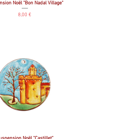
sion Noël "Bon Nadal Village"
Prix
8,00 €
uspension Noël "Castillet"