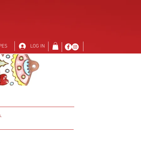
PES
LOG IN
.