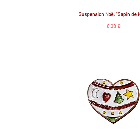
Suspension Noël "Sapin de N
Prix
8,00 €