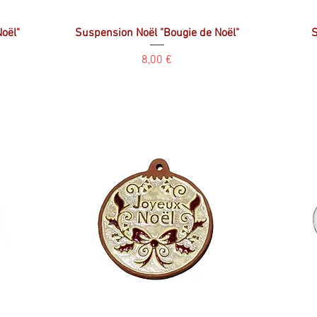
oël"
Suspension Noël "Bougie de Noël"
S
Prix
8,00 €