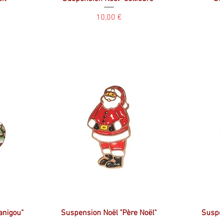
Prix
10,00 €
anigou"
Suspension Noël "Père Noël"
Suspe