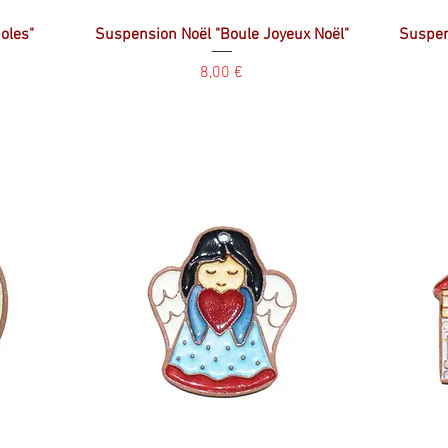
oles"
Suspension Noël "Boule Joyeux Noël"
Suspen
Prix
8,00 €